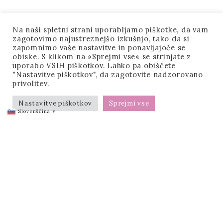
Na naši spletni strani uporabljamo piškotke, da vam
zagotovimo najustreznejšo izkušnjo, tako da si
zapomnimo vaše nastavitve in ponavljajoče se
obiske. S klikom na »Sprejmi vse« se strinjate z
uporabo VSIH piškotkov. Lahko pa obiščete
"Nastavitve piškotkov", da zagotovite nadzorovano
privolitev.
Nastavitve piškotkov
Sprejmi vse
Slovenščina
▼
Info
DOMOV
PORTFOLIO
GRAFIKE
AMAZON LISTING
PDF DATOTEKE