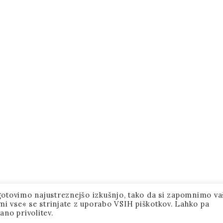
agotovimo najustreznejšo izkušnjo, tako da si zapomnimo va
jmi vse« se strinjate z uporabo VSIH piškotkov. Lahko pa
ano privolitev.