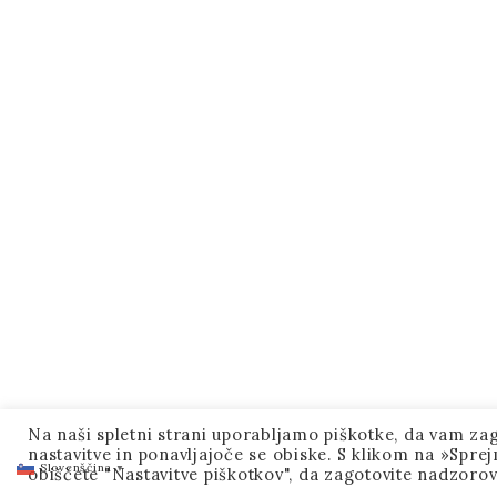
o
k
Na naši spletni strani uporabljamo piškotke, da vam z
nastavitve in ponavljajoče se obiske. S klikom na »Spre
Slovenščina
▼
obiščete "Nastavitve piškotkov", da zagotovite nadzorov