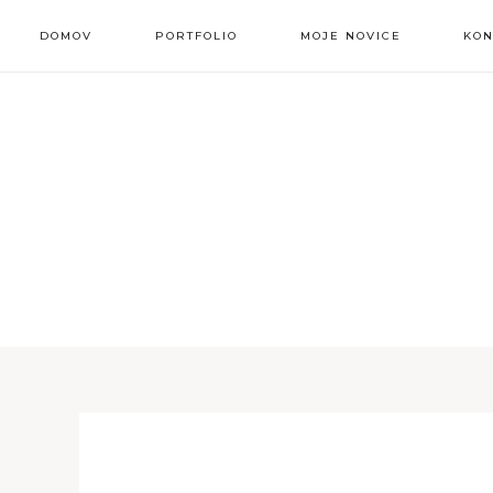
DOMOV
PORTFOLIO
MOJE NOVICE
KON
grafike
amazon listing
pdf datoteke