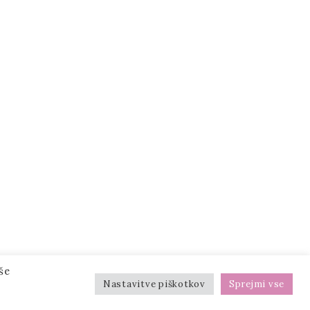
še
Nastavitve piškotkov
Sprejmi vse