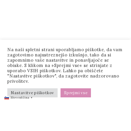
Na naši spletni strani uporabljamo piškotke, da vam
zagotovimo najustreznejšo izkušnjo, tako da si
zapomnimo vaše nastavitve in ponavljajoče se
obiske. S klikom na »Sprejmi vse« se strinjate z
uporabo VSIH piškotkov. Lahko pa obiščete
"Nastavitve piškotkov", da zagotovite nadzorovano
privolitev.
Nastavitve piškotkov
Sprejmi vse
Slovenščina
▼
Info