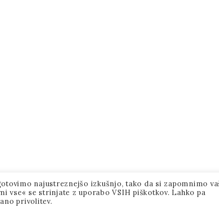
agotovimo najustreznejšo izkušnjo, tako da si zapomnimo va
jmi vse« se strinjate z uporabo VSIH piškotkov. Lahko pa
ano privolitev.