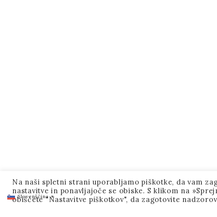
Na naši spletni strani uporabljamo piškotke, da vam z
nastavitve in ponavljajoče se obiske. S klikom na »Spre
Slovenščina
▼
obiščete "Nastavitve piškotkov", da zagotovite nadzorov