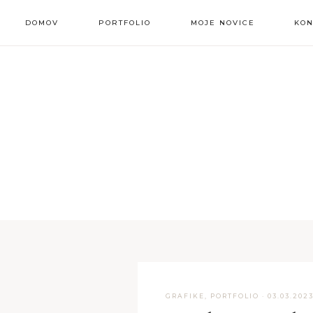
DOMOV
PORTFOLIO
MOJE NOVICE
KON
grafike
amazon listing
pdf datoteke
GRAFIKE
,
PORTFOLIO
·
03.03.202