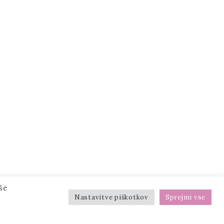
še
Nastavitve piškotkov
Sprejmi vse