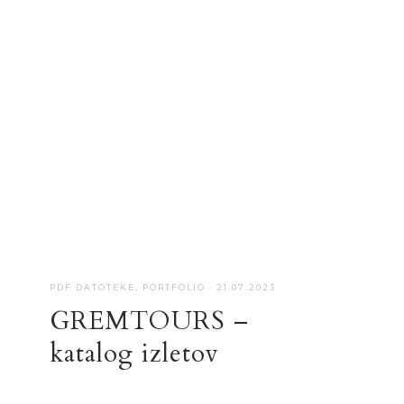
PDF DATOTEKE
,
PORTFOLIO
·
21.07.2023
GREMTOURS –
katalog izletov