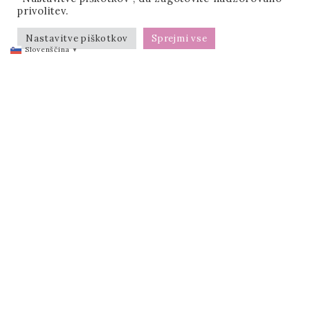
privolitev.
Nastavitve piškotkov
Sprejmi vse
Slovenščina
▼
Info
DOMOV
PORTFOLIO
GRAFIKE
AMAZON LISTING
PDF DATOTEKE
MOJE NOVICE
KONTAKT