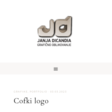
GRAFIKE
,
PORTFOLIO
·
03.03.2023
Cofki logo