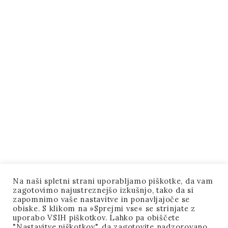
Na naši spletni strani uporabljamo piškotke, da vam
zagotovimo najustreznejšo izkušnjo, tako da si
zapomnimo vaše nastavitve in ponavljajoče se
obiske. S klikom na »Sprejmi vse« se strinjate z
uporabo VSIH piškotkov. Lahko pa obiščete
"Nastavitve piškotkov", da zagotovite nadzorovano