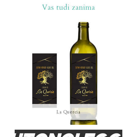
b
Vas tudi zanima
o
o
k
La Quercia